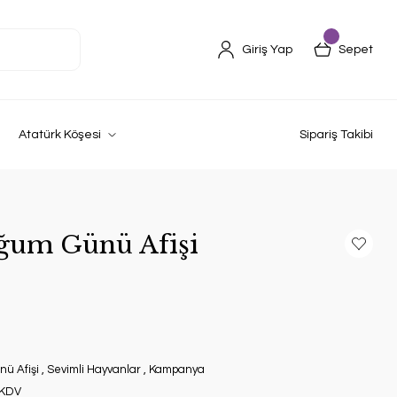
Giriş Yap
Sepet
Atatürk Köşesi
Sipariş Takibi
ğum Günü Afişi
ü Afişi
,
Sevimli Hayvanlar
,
Kampanya
 KDV