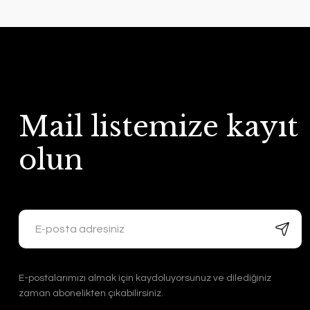
Mail listemize kayıt
olun
E-postalarımızı almak için kaydoluyorsunuz ve dilediğiniz
zaman abonelikten çıkabilirsiniz.