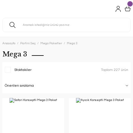
Anasayfa
Partini Seç
Mega Paketler
Mega 3
Mega 3
Stoktakiler
Toplam 227 ürün