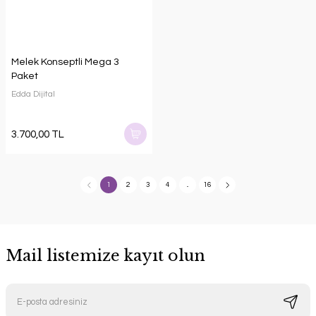
Melek Konseptli Mega 3
Paket
Edda Dijital
3.700,00 TL
1
2
3
4
..
16
Mail listemize kayıt olun