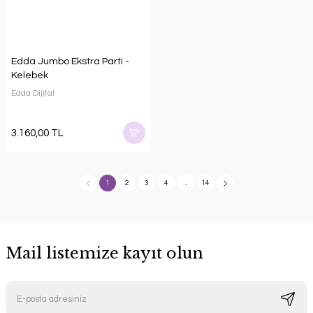
Edda Jumbo Ekstra Parti -
Kelebek
Edda Dijital
3.160,00 TL
1
2
3
4
..
14
Mail listemize kayıt olun