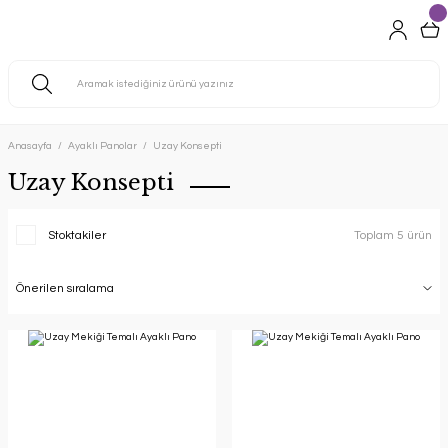
Anasayfa
Ayaklı Panolar
Uzay Konsepti
Uzay Konsepti
Stoktakiler
Toplam 5 ürün