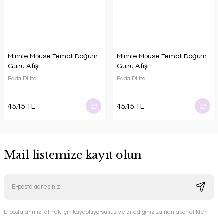
Minnie Mouse Temalı Doğum
Minnie Mouse Temalı Doğum
Günü Afişi
Günü Afişi
Edda Dijital
Edda Dijital
45,45 TL
45,45 TL
Mail listemize kayıt olun
E-postalarımızı almak için kaydoluyorsunuz ve dilediğiniz zaman abonelikten