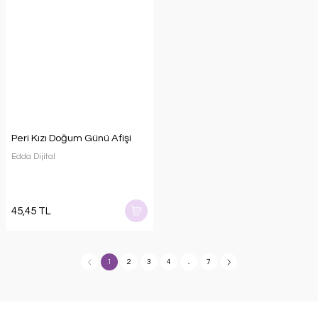
Peri Kızı Doğum Günü Afişi
Edda Dijital
45,45 TL
1
2
3
4
..
7