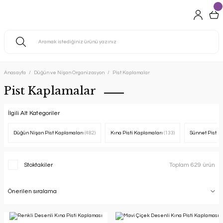
Anasayfa
Düğün ve Nişan Organizasyon
Pist Kaplamalar
Pist Kaplamalar
İlgili Alt Kategoriler
Düğün Nişan Pist Kaplamaları
(482)
Kına Pisti Kaplamaları
(133)
Sünnet Pisti 
Stoktakiler
Toplam 629 ürün