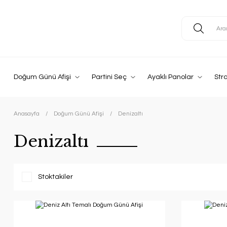
Doğum Günü Afişi
Partini Seç
Ayaklı Panolar
Str
Anasayfa
Doğum Günü Afişi
Denizaltı
Denizaltı
Stoktakiler