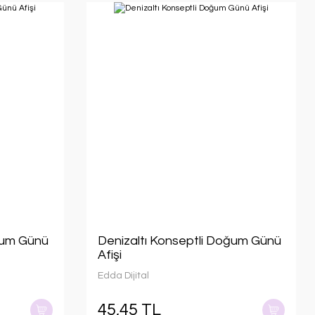
ğum Günü
Denizaltı Konseptli Doğum Günü
Afişi
Edda Dijital
45,45 TL