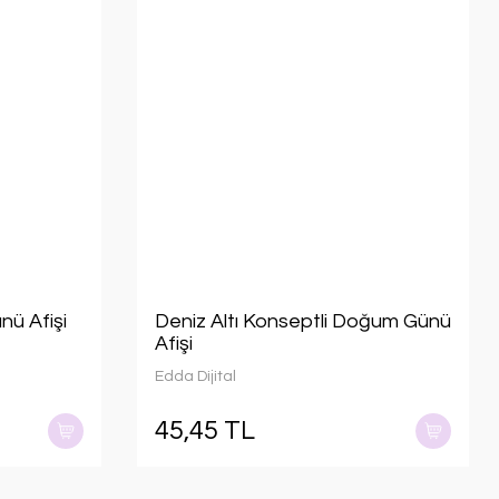
ü Afişi
Deniz Altı Konseptli Doğum Günü
Afişi
Edda Dijital
45,45 TL