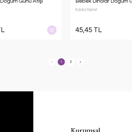
ı Doğum Günü Afişi
Bebek Dinolar Doğum G
Edda Dijital
TL
45,45 TL
1
2
Kurumsal