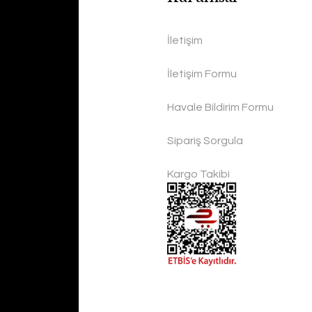
İletişim
İletişim Formu
Havale Bildirim Formu
Sipariş Sorgula
Kargo Takibi