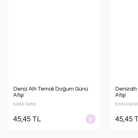
Deniz Altı Temalı Doğum Günü
Denizalt
Afişi
Afişi
Edda Dijital
Edda Dijital
45,45 TL
45,45 