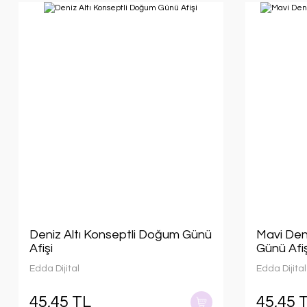
Deniz Altı Konseptli Doğum Günü
Mavi Den
Afişi
Günü Afiş
Edda Dijital
Edda Dijital
45,45 TL
45,45 