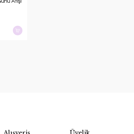
ünü Afişi
Alışveriş
Üyelik