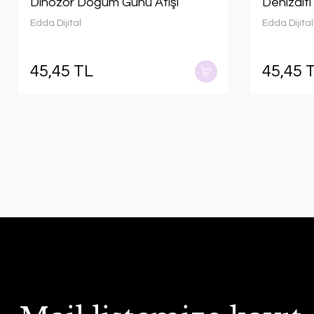
Dinozor Doğum Günü Afişi
Denizalt
Edda Dijital
Edda Dijital
45,45 TL
45,45 