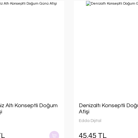
iz Altı Konseptli Doğum
Denizaltı Konseptli Do
i
Afişi
Edda Dijital
TL
45,45 TL