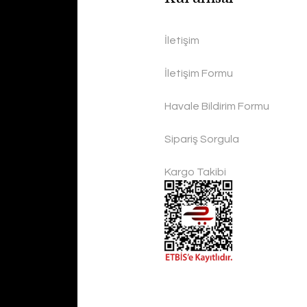
İletişim
İletişim Formu
Havale Bildirim Formu
Sipariş Sorgula
Kargo Takibi