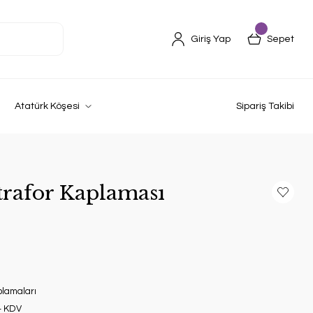
Giriş Yap
Sepet
Atatürk Köşesi
Sipariş Takibi
trafor Kaplaması
plamaları
+ KDV