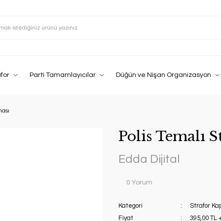
afor
Parti Tamamlayıcılar
Düğün ve Nişan Organizasyon
ması
Polis Temalı S
Edda Dijital
0 Yorum
Kategori
Strafor Ka
Fiyat
395,00 TL 