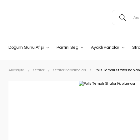
Doğum Günü Afişi
Partini Seç
Ayaklı Panolar
Str
Anasayfa
Strafor
Strafor Kaplamaları
Polis Temalı Strafor Kapla