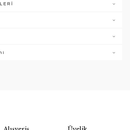
LERİ
mi
Alışveriş
Üyelik