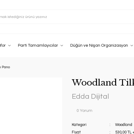
afor
Parti Tamamlayıcılar
Düğün ve Nişan Organizasyon
ı Pano
Woodland Tilk
Edda Dijital
0 Yorum
Kategori
Woodland
Fiyat
530,00 TL 