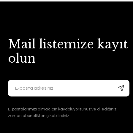
Mail listemize kayıt
olun
E-postalarımızı almak için kaydoluyorsunuz ve dilediğiniz
zaman abonelikten çıkabilirsiniz.