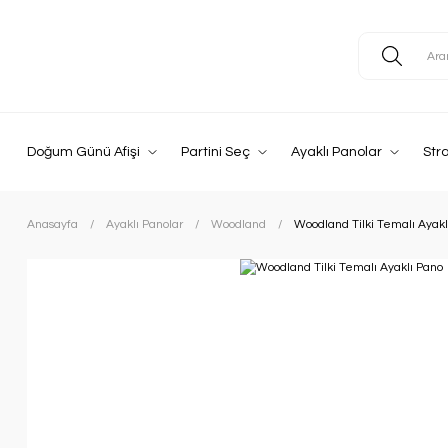
Doğum Günü Afişi
Partini Seç
Ayaklı Panolar
Str
Anasayfa
Ayaklı Panolar
Woodland
Woodland Tilki Temalı Ayakl