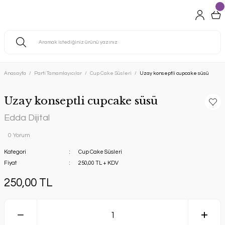
Anasayfa
Parti Tamamlayıcılar
Cup Cake Süsleri
Uzay konseptli cupcake süsü
Uzay konseptli cupcake süsü
Edda Dijital
0 Yorum
Kategori
Cup Cake Süsleri
Fiyat
250,00 TL + KDV
250,00 TL