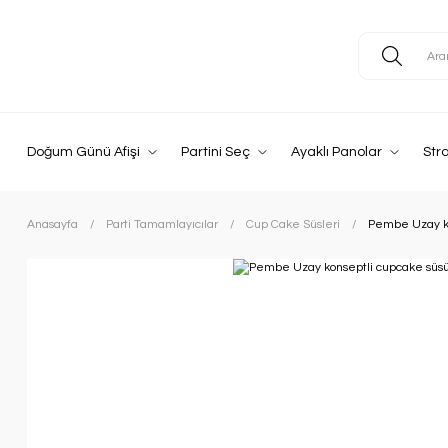
Doğum Günü Afişi
Partini Seç
Ayaklı Panolar
Str
Anasayfa
Parti Tamamlayıcılar
Cup Cake Süsleri
Pembe Uzay ko