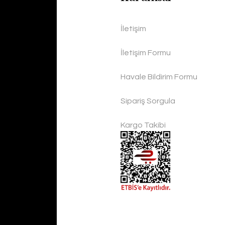
İletişim
İletişim Formu
Havale Bildirim Formu
Sipariş Sorgula
Kargo Takibi