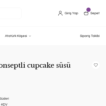
Giriş Yap
Sepet
Atatürk Köşesi
Sipariş Takibi
nseptli cupcake süsü
üsleri
+ KDV