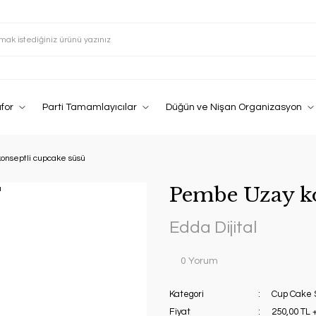
afor
Parti Tamamlayıcılar
Düğün ve Nişan Organizasyon
nseptli cupcake süsü
Pembe Uzay ko
Edda Dijital
0 Yorum
Kategori
Cup Cake S
Fiyat
250,00 TL 