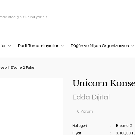
afor
Parti Tamamlayıcılar
Düğün ve Nişan Organizasyon
septli Efsane 2 Paket
Unicorn Konsep
Edda Dijital
0 Yorum
Kategori
Efsane 2
Fiyat
3.100,00 T