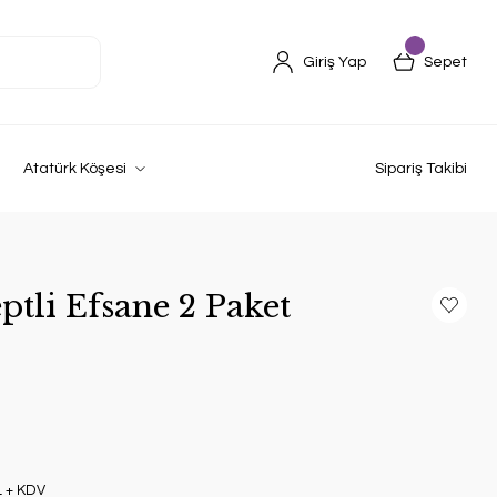
Giriş Yap
Sepet
Atatürk Köşesi
Sipariş Takibi
tli Efsane 2 Paket
L + KDV