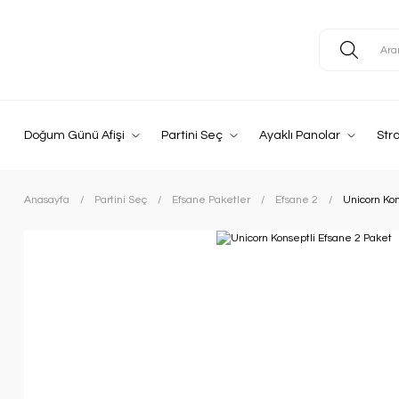
Doğum Günü Afişi
Partini Seç
Ayaklı Panolar
Str
Anasayfa
Partini Seç
Efsane Paketler
Efsane 2
Unicorn Kon