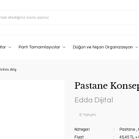
afor
Parti Tamamlayıcılar
Düğün ve Nişan Organizasyon
itrin Afiş
Pastane Konsep
Edda Dijital
0 Yorum
Kategori
Pastane
,
Fiyat
45,45 TL +