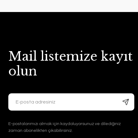
Mail listemize kayıt
olun
E-postalarımızı almak için kaydoluyorsunuz ve dilediğiniz
zaman abonelikten çıkabilirsiniz.