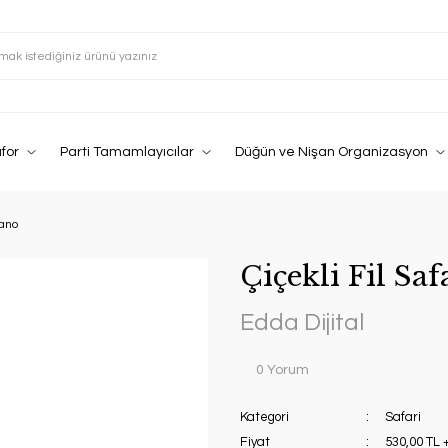
afor
Parti Tamamlayıcılar
Düğün ve Nişan Organizasyon
Pano
Çiçekli Fil Sa
Edda Dijital
0 Yorum
Kategori
Safari
Fiyat
530,00 TL 