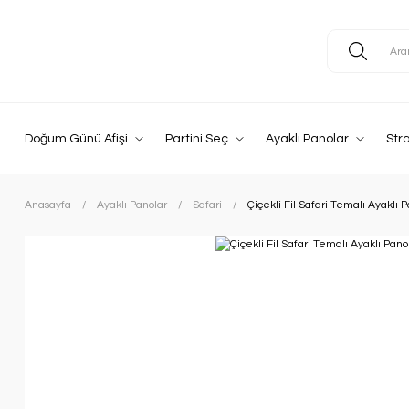
Doğum Günü Afişi
Partini Seç
Ayaklı Panolar
Str
Anasayfa
Ayaklı Panolar
Safari
Çiçekli Fil Safari Temalı Ayaklı 