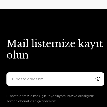
Mail listemize kayıt
olun
E-postalarımızı almak için kaydoluyorsunuz ve dilediğiniz
zaman abonelikten çıkabilirsiniz.