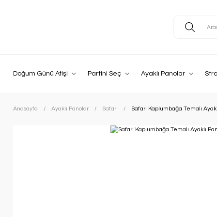
Doğum Günü Afişi
Partini Seç
Ayaklı Panolar
Str
Anasayfa
Ayaklı Panolar
Safari
Safari Kaplumbağa Temalı Ayakl