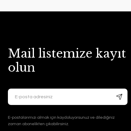
Mail listemize kayıt
olun
E-postalarımızı almak için kaydoluyorsunuz ve dilediğiniz
zaman abonelikten çıkabilirsiniz.