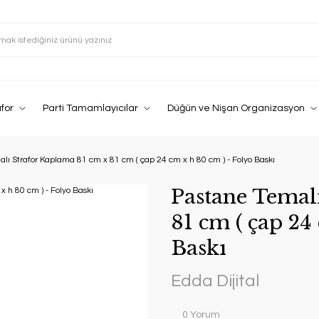
afor
Parti Tamamlayıcılar
Düğün ve Nişan Organizasyon
lı Strafor Kaplama 81 cm x 81 cm ( çap 24 cm x h 80 cm ) - Folyo Baskı
Pastane Temal
81 cm ( çap 24
Baskı
Edda Dijital
0 Yorum