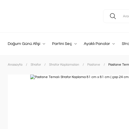
Doğum Günü Afişi
Partini Seç
Ayaklı Panolar
Str
Anasayfa
Strafor
Strafor Kaplamaları
Pastane
Pastane Tema