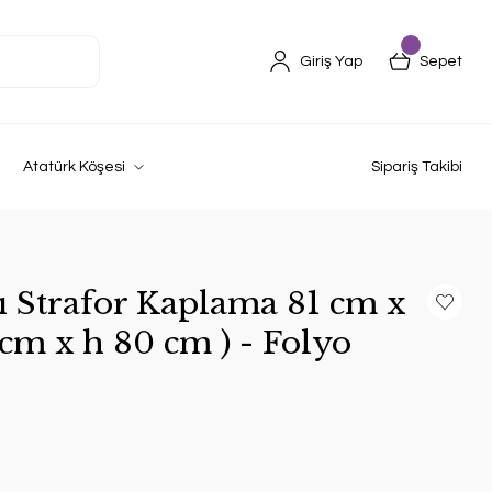
Giriş Yap
Sepet
Atatürk Köşesi
Sipariş Takibi
ı Strafor Kaplama 81 cm x
 cm x h 80 cm ) - Folyo