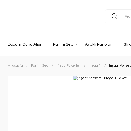
Doğum Günü Afişi
Partini Seç
Ayaklı Panolar
Str
Anasayfa
Partini Seç
Mega Paketler
Mega 1
İnşaat Konsep