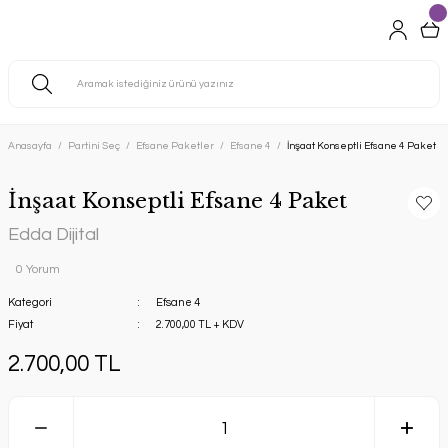
Anasayfa
Partini Seç
Efsane Paketler
Efsane 4
İnşaat Konseptli Efsane 4 Paket
İnşaat Konseptli Efsane 4 Paket
Edda Dijital
0 Yorum
Kategori
Efsane 4
Fiyat
2.700,00 TL + KDV
2.700,00 TL