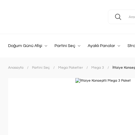
Doğum Günü Afişi
Partini Seç
Ayaklı Panolar
Str
Anasayfa
Partini Seç
Mega Paketler
Mega 3
İtfaiye Konse