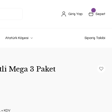
Giriş Yap
Sepet
Atatürk Köşesi
Sipariş Takibi
tli Mega 3 Paket
L + KDV