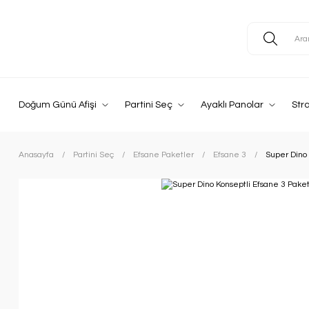
Doğum Günü Afişi
Partini Seç
Ayaklı Panolar
Str
Anasayfa
Partini Seç
Efsane Paketler
Efsane 3
Super Dino 