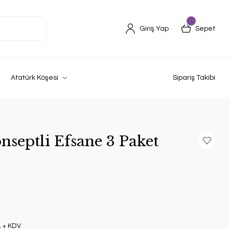
Giriş Yap
Sepet
Atatürk Köşesi
Sipariş Takibi
septli Efsane 3 Paket
L + KDV