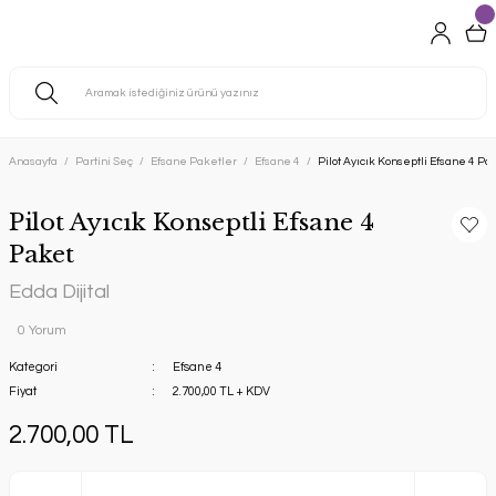
Anasayfa
Partini Seç
Efsane Paketler
Efsane 4
Pilot Ayıcık Konseptli Efsane 4 Pa
Pilot Ayıcık Konseptli Efsane 4
Paket
Edda Dijital
0 Yorum
Kategori
Efsane 4
Fiyat
2.700,00 TL + KDV
2.700,00 TL