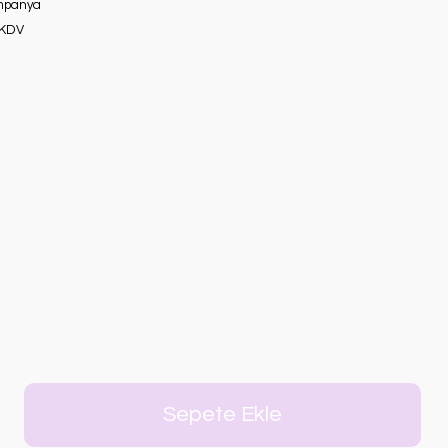
mpanya
 KDV
Sepete Ekle