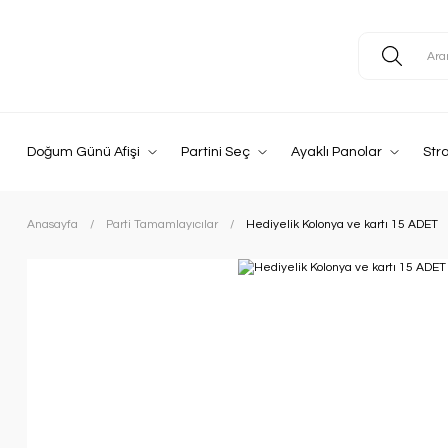
Doğum Günü Afişi
Partini Seç
Ayaklı Panolar
Str
Anasayfa
Parti Tamamlayıcılar
Hediyelik Kolonya ve kartı 15 ADET