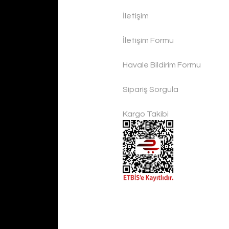
İletişim
İletişim Formu
Havale Bildirim Formu
Sipariş Sorgula
Kargo Takibi