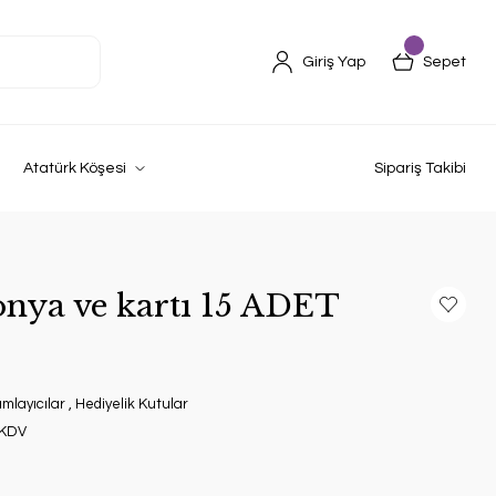
Giriş Yap
Sepet
Atatürk Köşesi
Sipariş Takibi
onya ve kartı 15 ADET
mlayıcılar
,
Hediyelik Kutular
 KDV