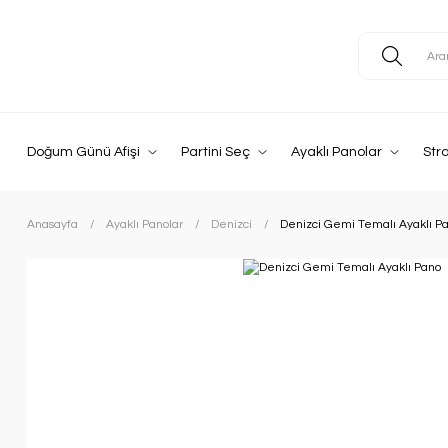
Doğum Günü Afişi
Partini Seç
Ayaklı Panolar
Str
Anasayfa
Ayaklı Panolar
Denizci
Denizci Gemi Temalı Ayaklı P