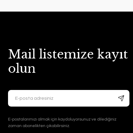
Mail listemize kayıt
olun
E-postalarımızı almak için kaydoluyorsunuz ve dilediğiniz
zaman abonelikten çıkabilirsiniz.