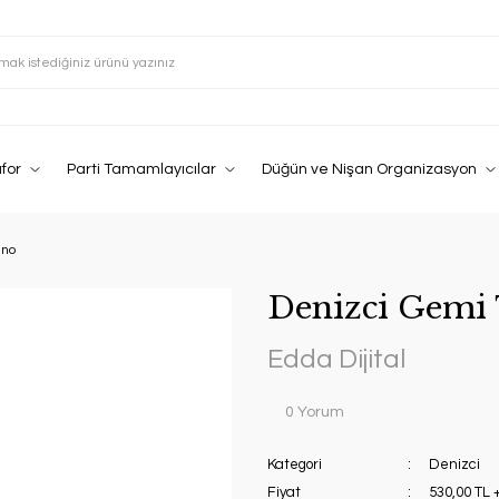
afor
Parti Tamamlayıcılar
Düğün ve Nişan Organizasyon
ano
Denizci Gemi 
Edda Dijital
0 Yorum
Kategori
Denizci
Fiyat
530,00 TL 