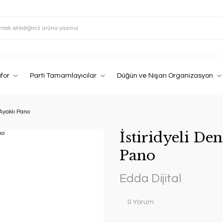
afor
Parti Tamamlayıcılar
Düğün ve Nişan Organizasyon
 Ayaklı Pano
İstiridyeli De
Pano
Edda Dijital
0 Yorum