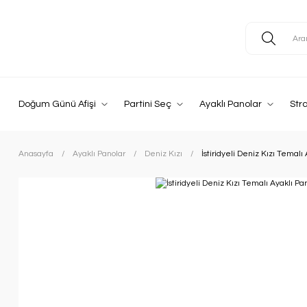
Doğum Günü Afişi
Partini Seç
Ayaklı Panolar
Str
Anasayfa
Ayaklı Panolar
Deniz Kızı
İstiridyeli Deniz Kızı Temalı