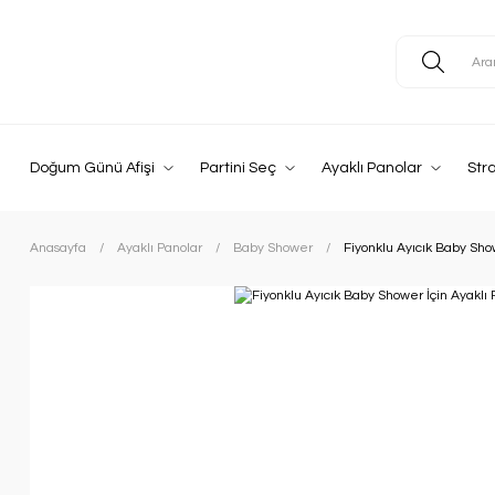
Doğum Günü Afişi
Partini Seç
Ayaklı Panolar
Str
Anasayfa
Ayaklı Panolar
Baby Shower
Fiyonklu Ayıcık Baby Sho