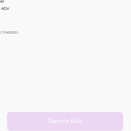
wer
+ KDV
 ( TÜKENDİ )
Sepete Ekle